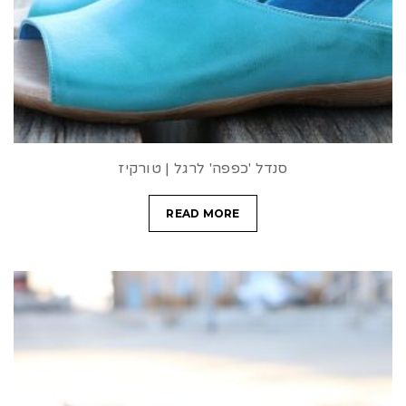
t
i
o
n
סנדל 'כפפה' לרגל | טורקיז
READ MORE