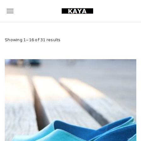
T
o
g
Showing 1–16 of 31 results
g
l
e
n
a
v
i
g
a