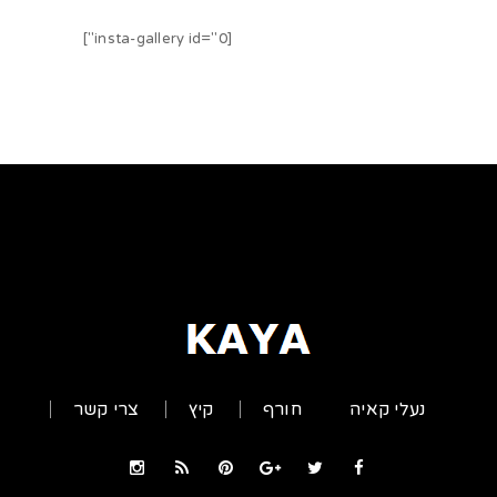
[insta-gallery id="0"]
נעלי קאיה
חורף
קיץ
צרי קשר