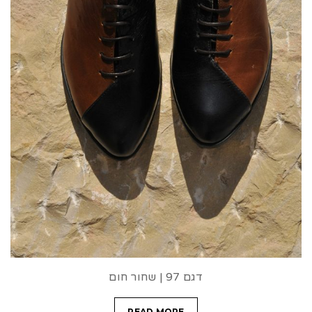
t
i
o
n
דגם 97 | שחור חום
READ MORE