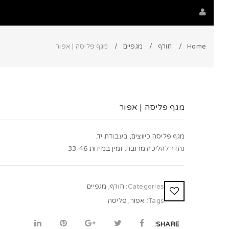
Home
חורף
מגפיים
מגף פליסה | אפור
מגף פליסה | אפור
מגף פליסה כיווצים, בעבודת יד.
נהדר להליכה מרובה. זמין במידות 33-46
Categories:
חורף
,
מגפיים
Tags:
אפור
,
פליסה
SHARE: