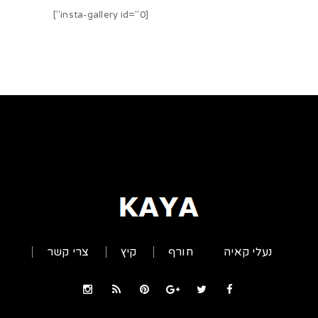
[insta-gallery id="0"]
נעלי קאיה
חורף
קיץ
צרי קשר