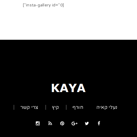
[insta-gallery id="0"]
נעלי קאיה
חורף
קיץ
צרי קשר