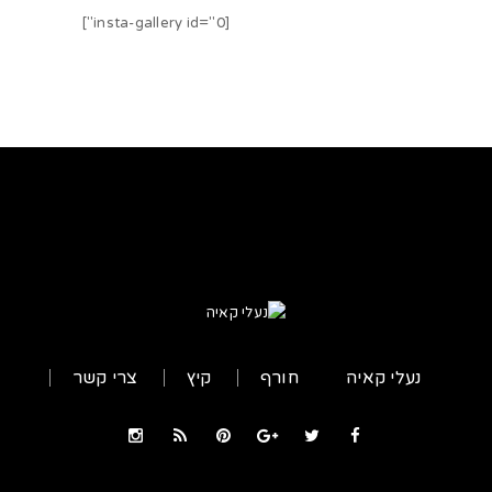
[insta-gallery id="0"]
נעלי קאיה
חורף
קיץ
צרי קשר