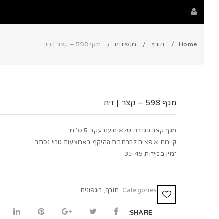
Home
חורף
מגפונים
מגף 598 – קצר | זית
מגף 598 – קצר | זית
מגף קצר בגזרת טלאים עם עקב 5 ס"מ.
קיימת אופציה להרחבת ההיקף באמצעות גומי נסתר.
זמין במידות 33-45
Categories:
חורף
,
מגפונים
SHARE: