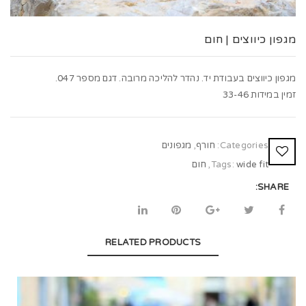
t
i
מגפון כיווצים | חום
o
n
מגפון כיווצים בעבודת יד. נהדר להליכה מרובה. דגם מספר 047.
זמין במידות 33-46
Categories:
חורף
,
מגפונים
wide fit
Tags:
,
חום
SHARE:
RELATED PRODUCTS