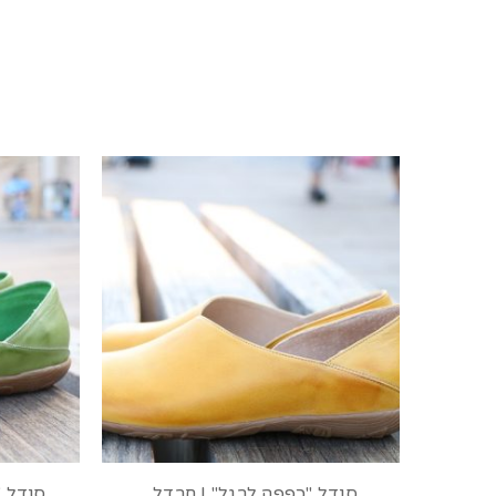
סנדל "כפפה לרגל" | חרדל
סנדל "