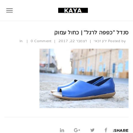
T
o
סנדל "כפפה לרגל" | כחול עמוק
g
Posted by
ירון זכאי
|
דצמבר 22, 2017
|
0 Comment
|
In
g
l
e
n
a
v
i
g
a
SHARE: