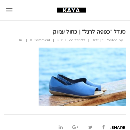
T
o
סנדל "כפפה לרגל" | כחול עמוק
g
Posted by
ירון זכאי
|
דצמבר 22, 2017
|
0 Comment
|
In
g
l
e
n
a
v
i
g
a
SHARE: