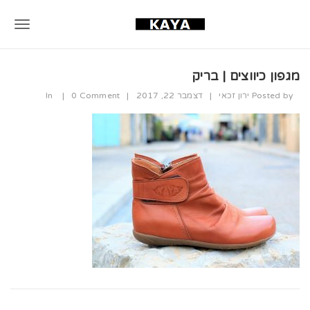
T
o
מגפון כיווצים | בריק
g
Posted by
ירון זכאי
|
דצמבר 22, 2017
|
0 Comment
|
In
g
l
e
n
a
v
i
g
a