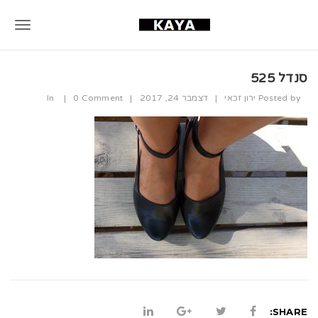
T
o
סנדל 525
g
Posted by
ירון זכאי
|
דצמבר 24, 2017
|
0 Comment
|
In
g
l
e
n
a
v
i
g
a
SHARE: