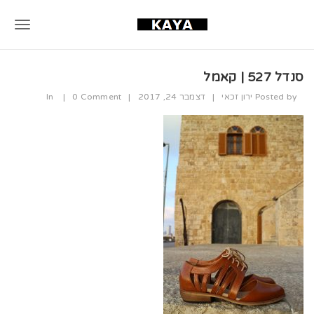
T
o
סנדל 527 | קאמל
g
Posted by
ירון זכאי
|
דצמבר 24, 2017
|
0 Comment
|
In
g
l
e
n
a
v
i
g
a