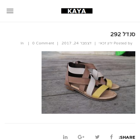
T
o
סנדל 292
g
Posted by
ירון זכאי
|
דצמבר 24, 2017
|
0 Comment
|
In
g
l
e
n
a
v
i
g
a
SHARE: