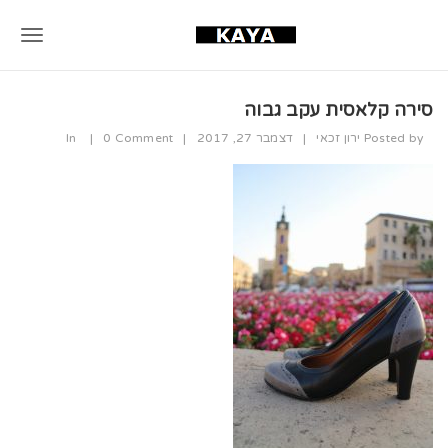
T
o
סירה קלאסית עקב גבוה
g
Posted by
ירון זכאי
|
דצמבר 27, 2017
|
0 Comment
|
In
g
l
e
n
a
v
i
g
a