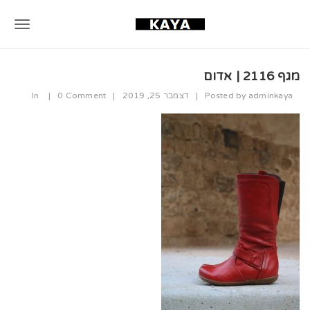
T
o
מגף 2116 | אדום
g
adminkaya
Posted by
|
דצמבר 25, 2019
|
0 Comment
|
In
g
l
e
n
a
v
i
g
a