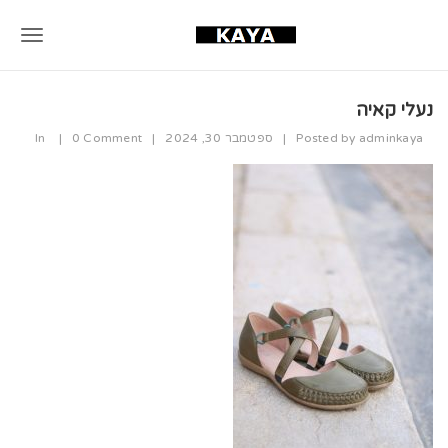
T
o
נעלי קאיה
g
adminkaya
Posted by
|
ספטמבר 30, 2024
|
0 Comment
|
In
g
l
e
n
a
v
i
g
a