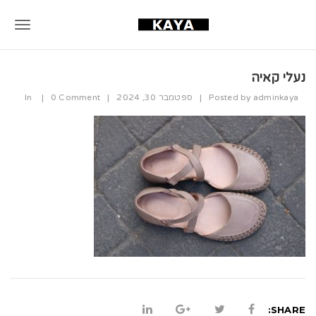
T
o
נעלי קאיה
g
adminkaya
Posted by
|
ספטמבר 30, 2024
|
0 Comment
|
In
g
l
e
n
a
v
i
g
a
SHARE: