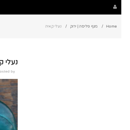
Home
מגף פליסה | ירוק
נעלי קאיה
נעלי ק
osted by