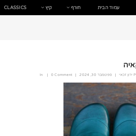
עמוד הבית
חורף
קיץ
CLASSICS
איה
P
ירון זכאי
|
ספטמבר 30, 2024
|
0 Comment
|
In