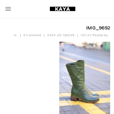
T
o
IMG_9692
g
Posted by
ירון זכאי
|
ספטמבר 30, 2024
|
0 Comment
|
In
g
l
e
n
a
v
i
g
a