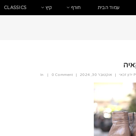
עמוד הבית
חורף
קיץ
CLASSICS
איה
P
ירון זכאי
|
אוקטובר 30, 2024
|
0 Comment
|
In