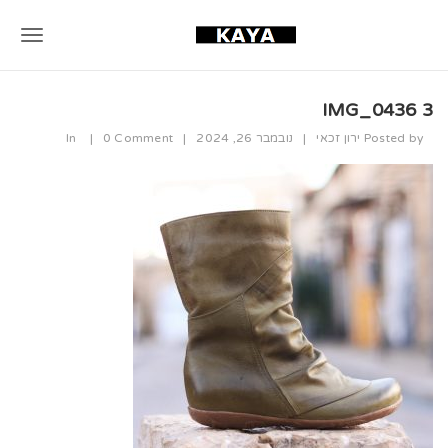
T
o
IMG_0436 3
g
Posted by
ירון זכאי
|
נובמבר 26, 2024
|
0 Comment
|
In
g
l
e
n
a
v
i
g
a