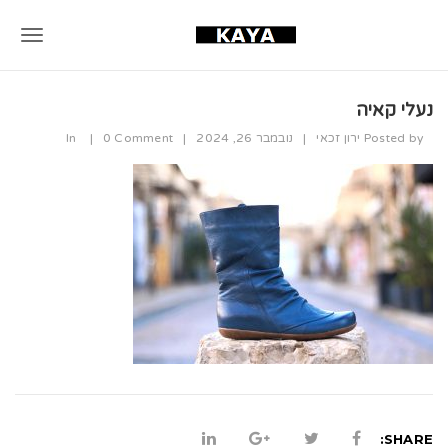
T
o
נעלי קאיה
g
Posted by
ירון זכאי
|
נובמבר 26, 2024
|
0 Comment
|
In
g
l
e
n
a
v
i
g
a
SHARE: