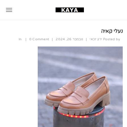
T
o
נעלי קאיה
g
Posted by
ירון זכאי
|
נובמבר 26, 2024
|
0 Comment
|
In
g
l
e
n
a
v
i
g
a