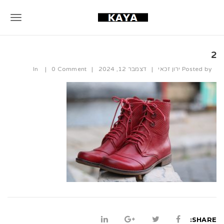
T
o
2
g
Posted by
ירון זכאי
|
דצמבר 12, 2024
|
0 Comment
|
In
g
l
e
n
a
v
i
g
a
SHARE: