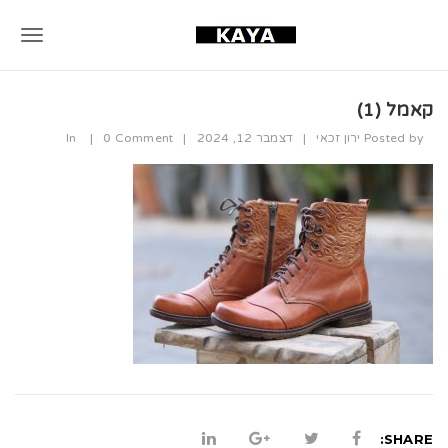
T
o
קאמל (1)
g
Posted by
ירון זכאי
|
דצמבר 12, 2024
|
0 Comment
|
In
g
l
e
n
a
v
i
g
a
SHARE: