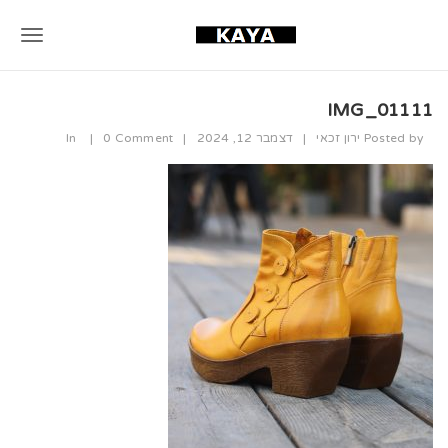
T
o
IMG_01111
g
Posted by
ירון זכאי
|
דצמבר 12, 2024
|
0 Comment
|
In
g
l
e
n
a
v
i
g
a