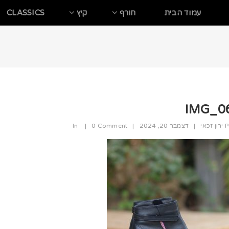
עמוד הבית
חורף
קיץ
CLASSICS
IMG_0
P
ירון זכאי
|
דצמבר 20, 2024
|
0 Comment
|
In