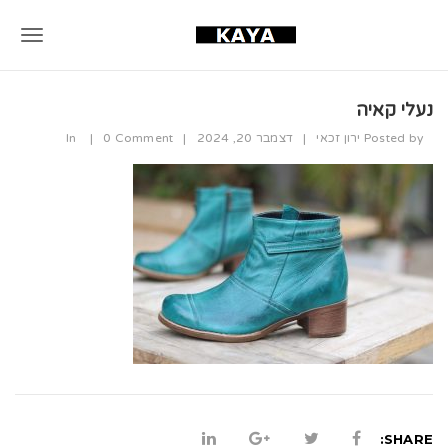
T
o
נעלי קאיה
g
Posted by
ירון זכאי
|
דצמבר 20, 2024
|
0 Comment
|
In
g
l
e
n
a
v
i
g
a
SHARE: