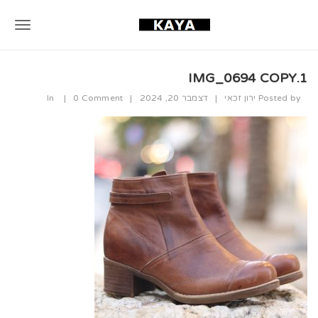
T
o
IMG_0694 COPY.1
g
Posted by
ירון זכאי
|
דצמבר 20, 2024
|
0 Comment
|
In
g
l
e
n
a
v
i
g
a