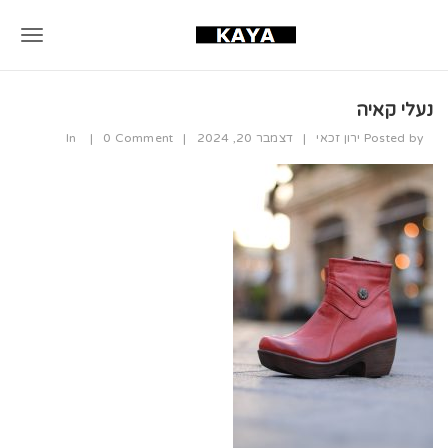
T
o
נעלי קאיה
g
Posted by
ירון זכאי
|
דצמבר 20, 2024
|
0 Comment
|
In
g
l
e
n
a
v
i
g
a