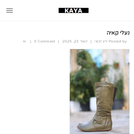
T
o
נעלי קאיה
g
Posted by
ירון זכאי
|
ינואר 23, 2025
|
0 Comment
|
In
g
l
e
n
a
v
i
g
a