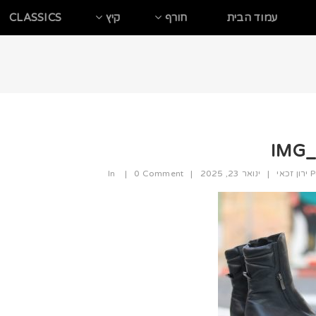
עמוד הבית
חורף
קיץ
CLASSICS
IMG_
P
ירון זכאי
|
ינואר 23, 2025
|
0 Comment
|
In