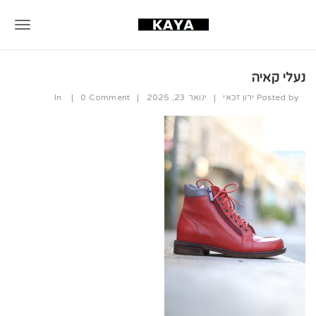
T
o
נעלי קאיה
g
Posted by
ירון זכאי
|
ינואר 23, 2025
|
0 Comment
|
In
g
l
e
n
a
v
i
g
a