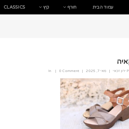
עמוד הבית
חורף
קיץ
CLASSICS
איה
P
ירון זכאי
|
מאי 7, 2025
|
0 Comment
|
In