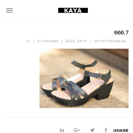
T
o
666.7
g
Posted by
ירון זכאי
|
יוני 24, 2026
|
0 Comment
|
In
g
l
e
n
a
v
i
g
a
SHARE: