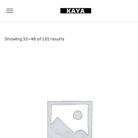
T
o
g
Showing 33–48 of 101 results
g
l
e
n
a
v
i
g
a