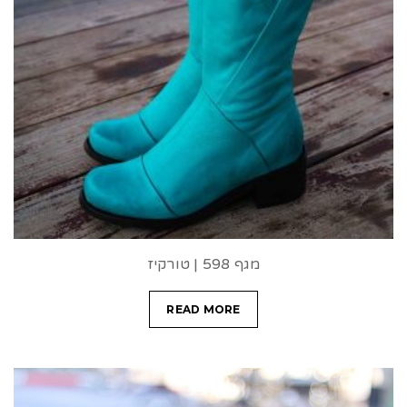
מגף 598 | טורקיז
READ MORE